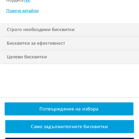
Нордиск
тук
.
Повече детайли
Строго необходими бисквитки
Бисквитки за ефективност
Целеви бисквитки
Политика за поверителност
Политика относно бисквитките
Контакти
Потвърждение на избора
Истината за теглото е запазена марка на Ново Нордиск
А/C
2025 © Novo Nordisk A/S, Novo Allé, DK-2880 Bagsværd,
Само задължителните бисквитки
Denmark BG25CO00010