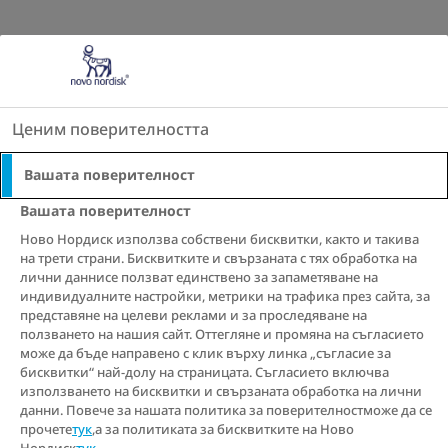
Go to the page content
Ценим поверителността
Вашата поверителност
Търсене
Вашата поверителност
Ново Нордиск използва собствени бисквитки, както и такива
на трети страни. Бисквитките и свързаната с тях обработка на
лични даннисе ползват единствено за запаметяване на
индивидуалните настройки, метрики на трафика през сайта, за
представяне на целеви реклами и за проследяване на
ползването на нашия сайт. Оттегляне и промяна на съгласието
може да бъде направено с клик върху линка „съгласие за
бисквитки“ най-долу на страницата. Съгласието включва
използването на бисквитки и свързаната обработка на лични
данни. Повече за нашата политика за поверителностможе да се
прочете
тук
,а за политиката за бисквитките на Ново