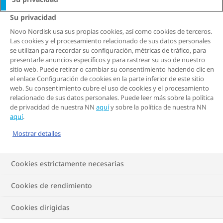
que sea privada.
Su privacidad
Como resultado, la información que recopilemos se
Novo Nordisk usa sus propias cookies, así como cookies de terceros.
Las cookies y el procesamiento relacionado de sus datos personales
puede dividir en dos categorías principales:
se utilizan para recordar su configuración, métricas de tráfico, para
presentarle anuncios específicos y para rastrear su uso de nuestro
a) Estadísticas agregadas de usuarios del sitio web
sitio web. Puede retirar o cambiar su consentimiento haciendo clic en
b) Información de identificación personal
el enlace Configuración de cookies en la parte inferior de este sitio
web. Su consentimiento cubre el uso de cookies y el procesamiento
relacionado de sus datos personales. Puede leer más sobre la política
No vinculamos estadísticas agregadas de usuarios
de privacidad de nuestra NN
aquí
y sobre la política de nuestra NN
con información de identificación personal.
aquí
.
Mostrar detalles
Estadísticas agregadas de usuarios del sitio web
Cuando usted visita nuestro sitio web, recopilamos
automáticamente información general sobre su
Cookies estrictamente necesarias
dispositivo y su ubicación, así como el sitio web del
Cookies de rendimiento
que provino, si corresponde. Esta información no
puede utilizarse para identificarlo personalmente.
Cookies dirigidas
Esta información solo se usa en forma agregada para