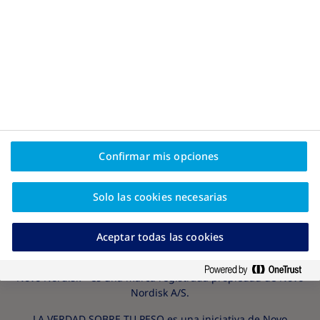
Confirmar mis opciones
Política de privacidad y exención legal
Acerca de Novo Nordisk
Solo las cookies necesarias
Aceptar todas las cookies
Material Educativo cortesía de Novo Nordisk CLAT
®
Novo Nordisk
es una marca registrada propiedad de Novo
Nordisk A/S.
LA VERDAD SOBRE TU PESO es una iniciativa de Novo