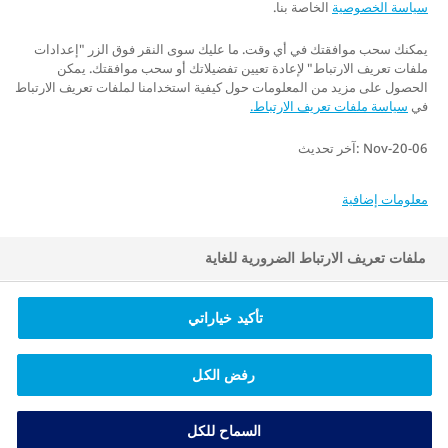
سياسة الخصوصية
الخاصة بنا.
يمكنك سحب موافقتك في أي وقت. ما عليك سوى النقر فوق الزر "إعدادات
ملفات تعريف الارتباط" لإعادة تعيين تفضيلاتك أو سحب موافقتك. يمكن
الحصول على مزيد من المعلومات حول كيفية استخدامنا لملفات تعريف الارتباط
في
سياسة ملفات تعريف الارتباط.
06-Nov-20 :آخر تحديث
Privacy Policy And Legal Disclaimer
معلومات إضافية
About Novo Nordisk
ملفات تعريف الارتباط الضرورية للغاية
Contact Us
ملفات تعريف الارتباط الخاصة بالأداء
تأكيد خياراتي
NovoCare is a trademark owned by Novo Nordisk A/S
ملفات تعريف الارتباط المُستهدِفة
2025 © Novo Nordisk A/S, Novo Allé, DK-2880 Bagsværd,
رفض الكل
Denmark HQ25OB00085
السماح للكل