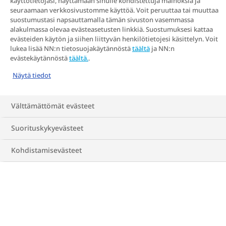
käyttötietojasi, näyttämään sinulle kohdistettuja mainoksia ja
seuraamaan verkkosivustomme käyttöä. Voit peruuttaa tai muuttaa
riskiä mm. sepelvaltimotautiin, korkeaan
suostumustasi napsauttamalla tämän sivuston vasemmassa
verenpaineeseen, aivohalvaukseen,
alakulmassa olevaa evästeasetusten linkkiä. Suostumuksesi kattaa
evästeiden käytön ja siihen liittyvän henkilötietojesi käsittelyn. Voit
hyperlipidemiaan ja
lukea lisää NN:n tietosuojakäytännöstä
täältä
ja NN:n
sydänkohtaukseen. Lihavuus on myös
evästekäytännöstä
täältä.
.
merkittävä syy sydän- ja verisuonitautien
Näytä tiedot
kuolleisuuteen.
Oikeilla toimilla ja
ammattilaisten tuella näitä riskitekijöitä
Välttämättömät evästeet
voidaan hallita ja vähentää. Tärkeintä on
Suorituskykyevästeet
muistaa, että lihavuus ei määrittele
ketään. Se on sairaus, jonka taustalla on
Kohdistamisevästeet
monia syitä – totta! Mutta se on myös
sairaus, jota voidaan hoitaa.