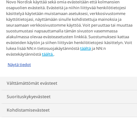
Novo Nordisk käyttää sekä omia evästeitään että kolmansien
painonhallintasuunnitelman
osapuolien evästeitä. Evästeitä ja niihin liittyvää henkilötietojesi
laatimisessa yhdistämällä useita eri tavoin
käsittelyä käytetään muistamaan asetuksesi, verkkosivustomme
käyttötietojasi, näyttämään sinulle kohdistettuja mainoksia ja
toimivia hoitovaihtoehtoja.
seuraamaan verkkosivustomme käyttöä. Voit peruuttaa tai muuttaa
suostumustasi napsauttamalla tämän sivuston vasemmassa
alakulmassa olevaa evästeasetusten linkkiä. Suostumuksesi kattaa
Lihavuuden hoitoon ei ole olemassa
evästeiden käytön ja siihen liittyvän henkilötietojesi käsittelyn. Voit
lukea lisää NN:n tietosuojakäytännöstä
täältä
ja NN:n
yksittäistä hoitosuunnitelmaa, joka toimisi
evästekäytännöstä
täältä.
.
kaikille. Keskustelut terveydenhuollon
Näytä tiedot
ammattilaisen kanssa voivat auttaa sinua
oikeaan suuntaan omassa
Välttämättömät evästeet
painonhallinnassa. Voitte yhdessä miettiä
Suorituskykyevästeet
muutoksia, joita voit lähteä toteuttamaan,
ja ammattilaiselta saat tarvittaessa
Kohdistamisevästeet
neuvoja ja ohjausta.