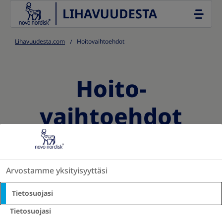
Go to the page content
Lihavuudesta.com
Hoitovaihtoehdot
Hoito­
vaihtoehdot
Lihavuutta voidaan hoitaa usein eri tavoin,
mm. elintapaohjauksen,
Arvostamme yksityisyyttäsi
lihavuuslääkkeiden tai -leikkauksen
Tietosuojasi
avulla. Koulutettu terveydenhuollon
Tietosuojasi
ammattilainen voi auttaa yksilöllisen