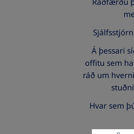
Ráðfærðu þi
me
Sjálfsstjórn
Á þessari 
offitu sem ha
ráð um hverni
stuðn
Hvar sem þú 