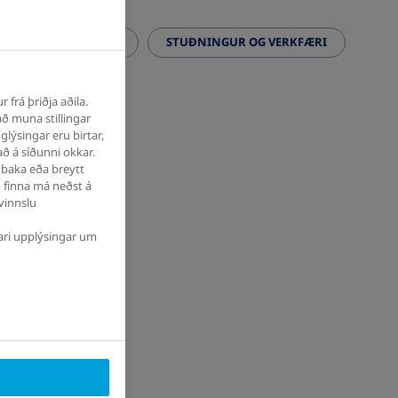
GDARTAP
RÁÐ
STUÐNINGUR OG VERKFÆRI
frá þriðja aðila.
óttkví og félagsleg einangrun
ð muna stillingar
lýsingar eru birtar,
ð á síðunni okkar.
 baka eða breytt
m finna má neðst á
vinnslu
ari upplýsingar um