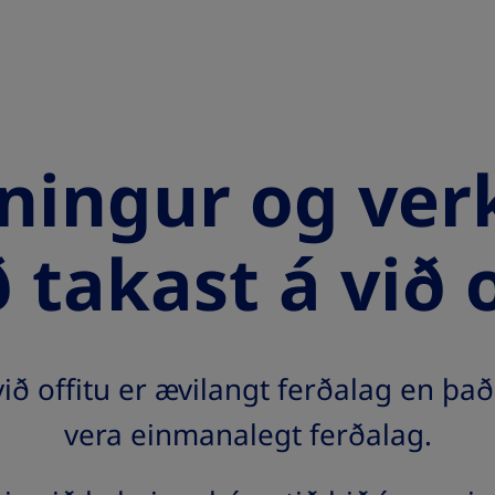
ningur og ver
ð takast á við 
við offitu er ævilangt ferðalag en það
vera einmanalegt ferðalag.