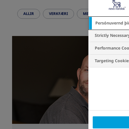
ALLIR
VERKFÆRI
MEÐFERÐ
SÉRFR
Persónuvernd þí
Strictly Necessar
Performance Coo
Targeting Cookie