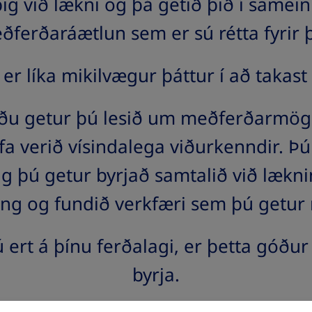
g við lækni og þá getið þið í samei
ðferðaráætlun sem er sú rétta fyrir þ
 er líka mikilvægur þáttur í að takast 
síðu getur þú lesið um meðferðarmög
fa verið vísindalega viðurkenndir. Þú
g þú getur byrjað samtalið við lækni
ing og fundið verkfæri sem þú getur 
ert á þínu ferðalagi, er þetta góður 
byrja.