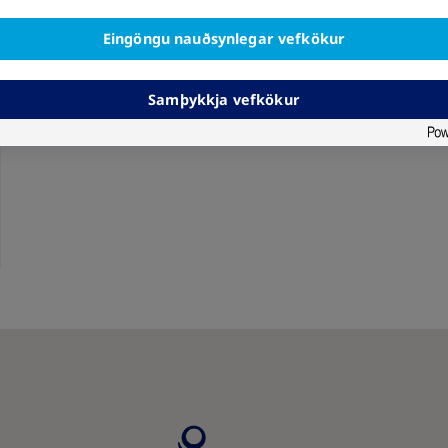
Eingöngu nauðsynlegar vefkökur
Samþykkja vefkökur