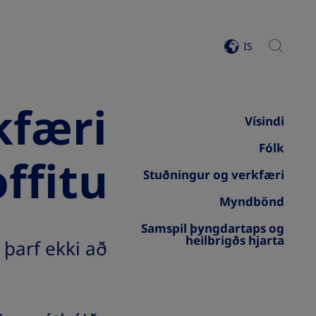
search
IS
view list of countries
kfæri
Vísindi
Fólk
offitu
Stuðningur og verkfæri
Myndbönd
Samspil þyngdartaps og
heilbrigðs hjarta
 þarf ekki að