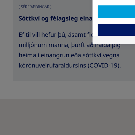
SÉRFRÆÐINGAR
Sóttkví og félagsleg einangrun
Ef til vill hefur þú, ásamt fleiri
milljónum manna, þurft að halda þig
heima í einangrun eða sóttkví vegna
kórónuveirufaraldursins (COVID-19).