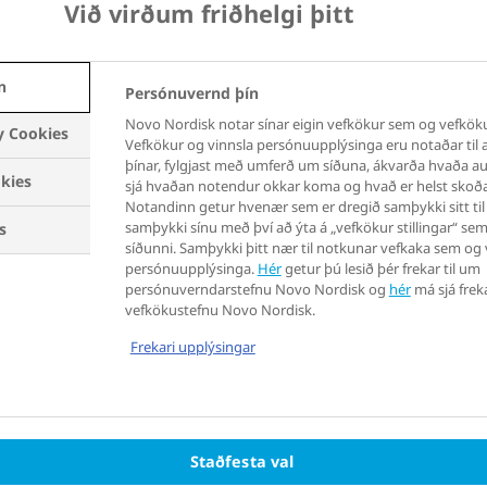
Við virðum friðhelgi þitt
ÆÐINGAR
HEIMSFARALDUR
STUÐNINGUR
ÞYN
n
Persónuvernd þín
ÞYNGDARSTJÓRNUN
Novo Nordisk notar sínar eigin vefkökur sem og vefkökur 
y Cookies
S
Vefkökur og vinnsla persónuupplýsinga eru notaðar til a
þínar, fylgjast með umferð um síðuna, ákvarða hvaða aug
kies
sjá hvaðan notendur okkar koma og hvað er helst skoða
Notandinn getur hvenær sem er dregið samþykki sitt til
samþykki sínu með því að ýta á „vefkökur stillingar“ se
s
síðunni. Samþykki þitt nær til notkunar vefkaka sem og 
persónuupplýsinga.
Hér
getur þú lesið þér frekar til um
persónuverndarstefnu Novo Nordisk og
hér
má sjá frek
vefkökustefnu Novo Nordisk.
Frekari upplýsingar
Staðfesta val