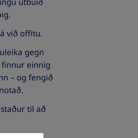
ningu útbúið
ig.
á við offitu.
uleika gegn
 finnur einnig
nn – og fengið
notað.
staður til að