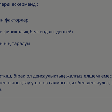
ерді ескермейді:
ын факторлар
е физикалық белсенділік деңгейі
нінің таралуы
кіш, бірақ ол денсаулықтың жалғыз өлшемі емес
кенін анықтау үшін өз салмағыңыз бен денсаулы
.