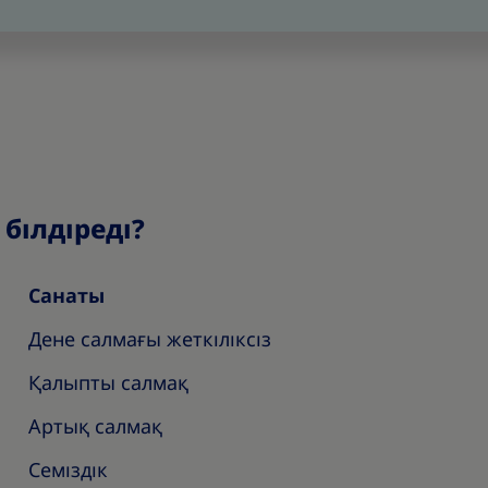
білдіреді?
Санаты
Дене салмағы жеткіліксіз
Қалыпты салмақ
Артық салмақ
Семіздік