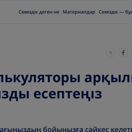
Семіздік деген не
Материалдар
Семіздік — бұ
S
S
h
h
a
a
лькуляторы арқыл
r
r
e
e
зды есептеңіз
T
T
h
h
i
i
s
s
мағыңыздың бойыңызға сәйкес келеті