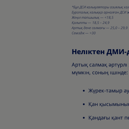
*Бұл ДСИ калькуляторы азиялық ха
Еуропалық халыққа арналған ДСИ ж
Жеңіл тапшылық — <18,5
Қалыпты — 18,5 – 24,9
Артық дене салмағы — 25,0 – 29,9
Семіздік — >30
Неліктен ДМИ-
Артық салмақ әртүрлі
мүмкін, соның ішінде:
Жүрек-тамыр а
Қан қысымының
Қандағы қант п