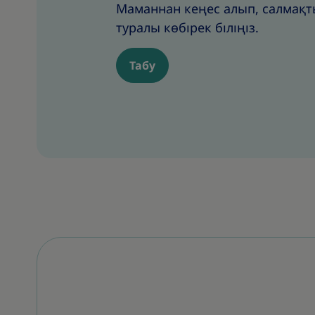
Маманнан кеңес алып, салмақт
туралы көбірек біліңіз.
Табу