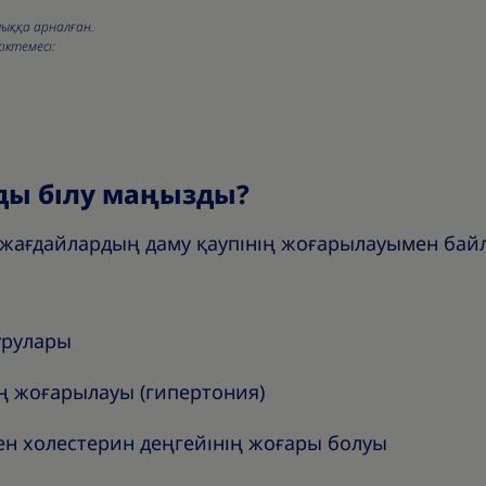
лыққа арналған.
іктемесі:
ды білу маңызды?
 жағдайлардың даму қаупінің жоғарылауымен ба
урулары
 жоғарылауы (гипертония)
ен холестерин деңгейінің жоғары болуы