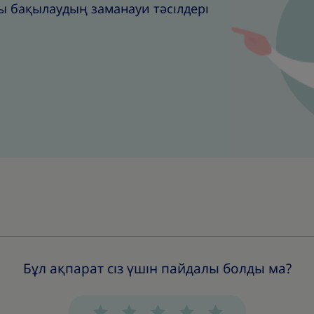
ы бақылаудың заманауи тәсілдері
Бұл ақпарат сіз үшін пайдалы болды ма?