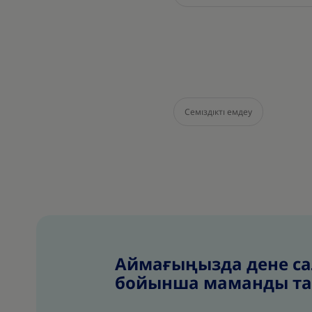
Семіздікті емдеу
Аймағыңызда дене са
бойынша маманды т