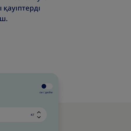
 қауіптерді
ш.
см /
дюйм
кг