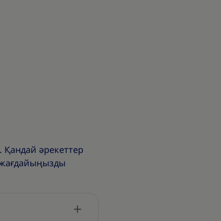
. Қандай әрекеттер
қ жағдайыңызды