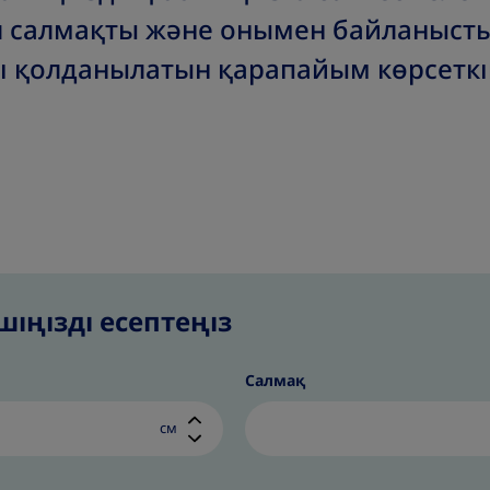
ұл салмақты және онымен байланысты
иі қолданылатын қарапайым көрсеткі
іңізді есептеңіз
Салмақ
см