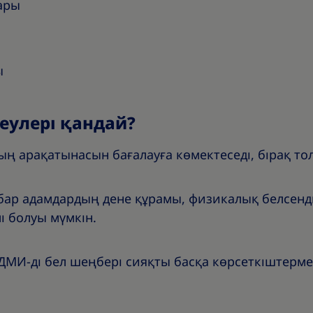
ары
ы
улері қандай?
ң арақатынасын бағалауға көмектеседі, бірақ тол
ар адамдардың дене құрамы, физикалық белсенді
лі болуы мүмкін.
МИ-ді бел шеңбері сияқты басқа көрсеткіштерме