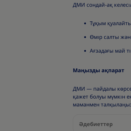
ДМИ сондай-ақ келесіл
Тұқым қуалайт
Өмір салты жән
Ағзадағы май ті
Маңызды ақпарат
ДМИ — пайдалы көрсет
қажет болуы мүмкін е
маманмен талқылаңыз
Әдебиеттер