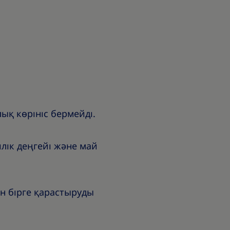
ық көрініс бермейді.
лік деңгейі және май
н бірге қарастыруды