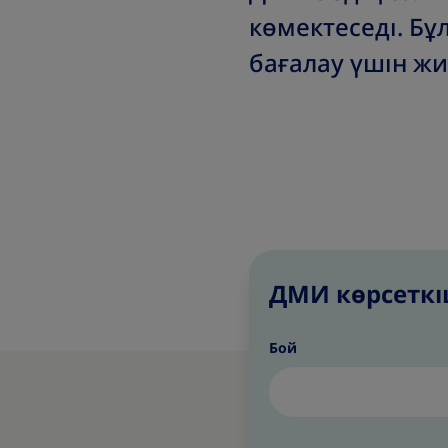
көмектеседі. Б
бағалау үшін ж
ДМИ көрсеткіш
Бой