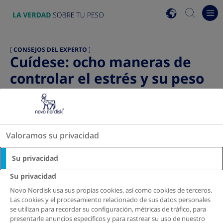
Go to the page content
search
Ope
view list of countri
CONSEJOS DEL EXPERTO
|
Cuídese: ocho maneras de
controlar el estrés y su peso
Cuando sentimos que perdimos el control, es natural
Valoramos su privacidad
sentirse estresado. Estas son algunas estrategias de
defensa saludables para lidiar con el estrés que lo
Su privacidad
ayudan a mantener la calma y recuperar el control.
Su privacidad
Novo Nordisk usa sus propias cookies, así como cookies de terceros.
Las cookies y el procesamiento relacionado de sus datos personales
se utilizan para recordar su configuración, métricas de tráfico, para
presentarle anuncios específicos y para rastrear su uso de nuestro