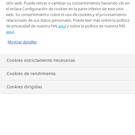
sitio web. Puede retirar o cambiar su consentimiento haciendo clic en
el enlace Configuración de cookies en la parte inferior de este sitio
web. Su consentimiento cubre el uso de cookies y el procesamiento
relacionado de sus datos personales. Puede leer más sobre la política
de privacidad de nuestra NN
aquí
y sobre la política de nuestra NN
aquí
.
Mostrar detalles
El estrés ha ayudado a los humanos a sobrevivir
Cookies estrictamente necesarias
durante miles de años. Pero la vida moderna puede
mantener nuestros niveles de estrés tan altos
Cookies de rendimiento
durante tanto tiempo que nuestra salud comienza a
sufrir. Para algunas personas, comer alimentos
Cookies dirigidas
sabrosos y ricos en energía es su manera de
afrontarlo. Esto puede provocar un aumento del
peso corporal y aumentar el riesgo de desarrollar
obesidad.
No se trata de algo poco frecuente. El 43 % de los