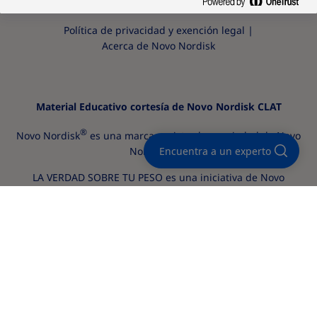
Política de privacidad y exención legal
Acerca de Novo Nordisk
Material Educativo cortesía de Novo Nordisk CLAT
®
Novo Nordisk
es una marca registrada propiedad de Novo
Nordisk A/S.
Encuentra a un experto
LA VERDAD SOBRE TU PESO es una iniciativa de Novo
®
Nordisk
propiedad de Novo Nordisk A/S.
Material revisado y aprobado por la Dirección de Asuntos
®
Médicos, Regulatorios y Legales de Novo Nordisk
Novo Nordisk Panamá, S.A. Costa del Este, Avenida
Costanera, Torre MMG, Piso 11.
CLA25OB00148