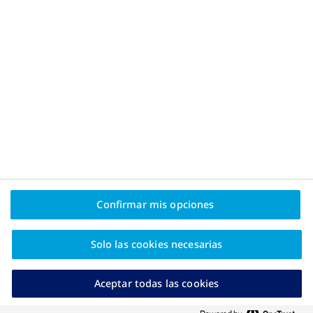
recurrimos a los alimentos sabrosos
SALUD CARDIOVASCULAR
|
¿Qué es la hipertensión y cómo la
obesidad aumenta la presión arterial?
Confirmar mis opciones
Solo las cookies necesarias
Aceptar todas las cookies