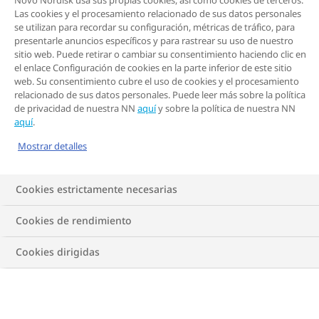
Novo Nordisk usa sus propias cookies, así como cookies de terceros.
Las cookies y el procesamiento relacionado de sus datos personales
se utilizan para recordar su configuración, métricas de tráfico, para
presentarle anuncios específicos y para rastrear su uso de nuestro
sitio web. Puede retirar o cambiar su consentimiento haciendo clic en
el enlace Configuración de cookies en la parte inferior de este sitio
web. Su consentimiento cubre el uso de cookies y el procesamiento
relacionado de sus datos personales. Puede leer más sobre la política
de privacidad de nuestra NN
aquí
y sobre la política de nuestra NN
aquí
.
Mostrar detalles
Es difícil hacer el énfasis suficiente en la importancia
Cookies estrictamente necesarias
del sueño. Todos sabemos lo difícil que es levantarse
por la mañana después de pasar muy poco tiempo
Cookies de rendimiento
durmiendo debajo de las cálidas mantas. Y lo
Cookies dirigidas
frustrante que puede ser irse a la cama solo para
quedarse mirando el techo durante horas, con solo
sus pensamientos como compañía.