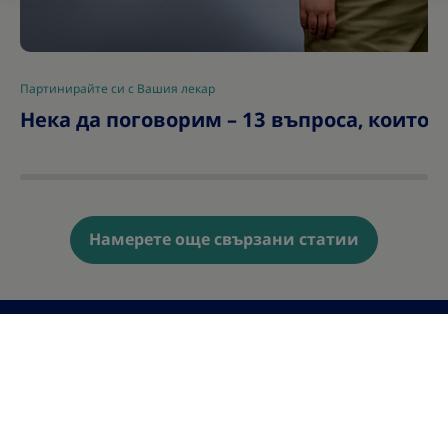
Партинирайте си с Вашия лекар
|
Нека да поговорим – 13 въпроса, които 
Намерете още свързани статии