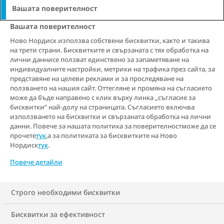
консумирате
Вашата поверителност
Вашата поверителност
здравословна храна
Ново Нордиск използва собствени бисквитки, както и такива
на трети страни. Бисквитките и свързаната с тях обработка на
лични даннисе ползват единствено за запаметяване на
6 мин. четене
индивидуалните настройки, метрики на трафика през сайта, за
представяне на целеви реклами и за проследяване на
ползването на нашия сайт. Оттегляне и промяна на съгласието
Не разполагаме с пълен контрол над
може да бъде направено с клик върху линка „съгласие за
теглото си. Въпреки това бихме могли
бисквитки“ най-долу на страницата. Съгласието включва
използването на бисквитки и свързаната обработка на лични
да постигнем определени резултати,
данни. Повече за нашата политика за поверителностможе да се
ако направим малки промени във
прочете
тук
,а за политиката за бисквитките на Ново
Нордиск
тук
.
взаимодействието си с непосредствено
Повече детайли
заобикалящата ни среда. От това да
планирате здравословни ястия до това
Строго необходими бисквитки
да бъдете по-активни – предлагаме Ви
списък с хитрини, които може да Ви
Бисквитки за ефективност