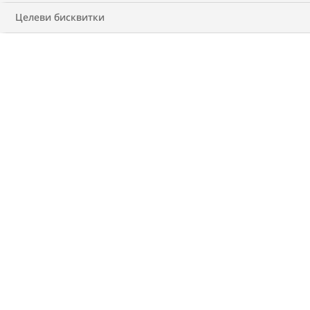
бъдат от полза.
Целеви бисквитки
На изображението е показан модел, а не реален
пациент