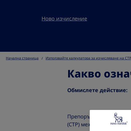
Ново изчисление
Начална страница
Използвайте калкулатора за изчисляване на СТ
Какво озна
Обмислете действие:
Препоръчително е да се
(СТР) между 0,5 и 0,59 