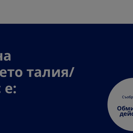
на
ето талия/
 е:
Съоб
Обми
дей