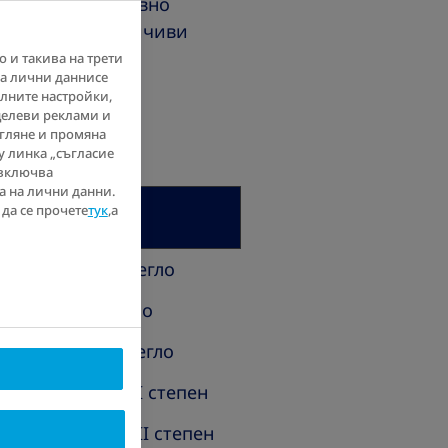
имер високо кръвно
 потърсите устойчиви
.
 и такива на трети
на лични даннисе
лните настройки,
 целеви реклами и
егляне и промяна
у линка „съгласие
 включва
а на лични данни.
да се прочете
тук
,а
Описание
Поднормено тегло
Нормално тегло
Наднормено тегло
Затлъстяване I степен
Затлъстяване II степен