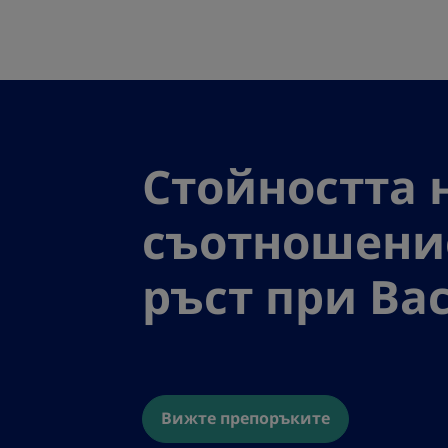
Go to the page content
Стойността 
съотношени
ръст при Вас
Вижте препоръките