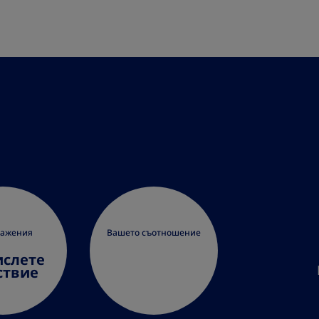
ражения
Вашето съотношение
слете
ствие