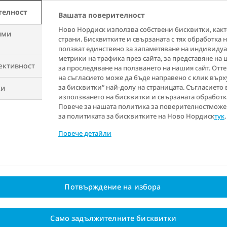
 на сърдечносъдови рискови фактори, като напр
телност
стерол. Препоръчително е да вземете мерки и да
Вашата поверителност
глото – например като разговаряте с Вашия лекар
Ново Нордиск използва собствени бисквитки, както
ими
страни. Бисквитките и свързаната с тях обработка 
ползват единствено за запаметяване на индивидуа
метрики на трафика през сайта, за представяне на
ективност
за проследяване на ползването на нашия сайт. Отт
на съгласието може да бъде направено с клик върх
за бисквитки“ най-долу на страницата. Съгласието
ки
ажения
използването на бисквитки и свързаната обработк
Повече за нашата политика за поверителностможе 
ИТМ (кг./м2)
за политиката за бисквитките на Ново Нордиск
тук
.
е се (вероятност от
но тегло)
Повече детайли
18.5
овно тегло (няма
18.5 - 24.9
 предприемате
)
25.0 - 29.9
Потвърждение на избора
е предприемане на
30.0 - 34.9
35.0 - 39.9
Само задължителните бисквитки
мете действие