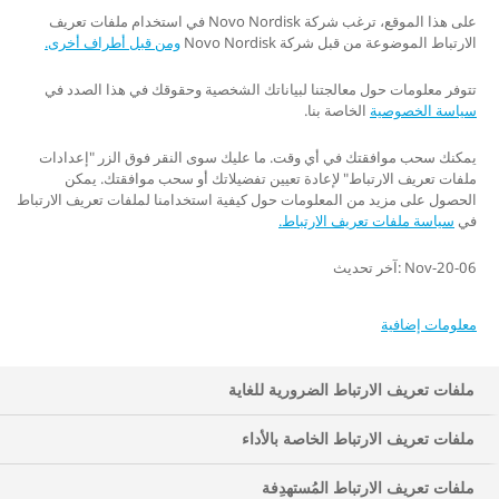
على هذا الموقع، ترغب شركة Novo Nordisk في استخدام ملفات تعريف
الارتباط الموضوعة من قبل شركة Novo Nordisk
ومن قبل أطراف أخرى.
تتوفر معلومات حول معالجتنا لبياناتك الشخصية وحقوقك في هذا الصدد في
النوم له تأثير كبير على صحتنا وجودة حياتنا. نحتاج إلى ما يتراوح
سياسة الخصوصية
الخاصة بنا.
بين سبع وتسع ساعات من النوم الجيد كل ليلة حتى يستريح
جسمنا وعقلنا ويستردا عافيتهما. وإذا حصلنا على أقل من ذلك،
يمكنك سحب موافقتك في أي وقت. ما عليك سوى النقر فوق الزر "إعدادات
فقد تتأثر قدرتنا على التركيز، وربما يضعف نظام مناعتنا، وينتهي
ملفات تعريف الارتباط" لإعادة تعيين تفضيلاتك أو سحب موافقتك. يمكن
الحصول على مزيد من المعلومات حول كيفية استخدامنا لملفات تعريف الارتباط
بنا المطاف بتناول المزيد من الطعام - وغالبا ما يكون طعامًا غير
في
سياسة ملفات تعريف الارتباط.
صحي - أكثر مما نحتاج إليه.
06-Nov-20 :آخر تحديث
معلومات إضافية
ملفات تعريف الارتباط الضرورية للغاية
ملفات تعريف الارتباط الخاصة بالأداء
ملفات تعريف الارتباط المُستهدِفة