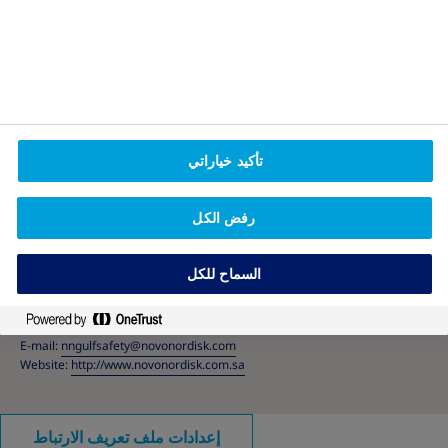
سياسة الخصوصية وإخلاء المسؤولية القانونية
تأكيد خياراتي
In case you need further information Please consult your doctor
Truthaboutweight
رفض الكل
2019 © Novo Nordisk A/S, Novo Allé, DK-2880 Bagsværd،
الدانمارك KS22CO00002
42-SFDA-22
السماح للكل
To report any side effect(s) or for more medical info please contact
us:
E-mail:
nngulfsafety@novonordisk.com
Website:
http://www.novonordisk.com.sa
إعدادات ملف تعريف الارتباط