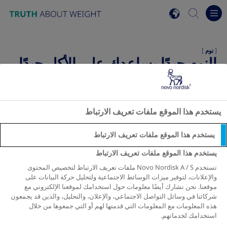
Go to the page content
search
Ope
view list of countri
نوم
|
النوم جيدًا يساعدك على الأكل جيدًا
قد يتسبب حصولنا على قدر قليل للغاية من النوم في تغير توازن
هرموناتنا. وهذا يمكن أن يؤدي بنا إلى تناول المزيد من الطعام
واكتساب الوزن. ولهذا يمكن أن يساعدك الحصول على قدر كافٍ
يستخدم هذا الموقع ملفات تعريف الارتباط
من النوم في مقاومة الطعام المغري.
يستخدم هذا الموقع ملفات تعريف الارتباط
يستخدم هذا الموقع ملفات تعريف الارتباط
تستخدم Novo Nordisk A / S ملفات تعريف الارتباط لتخصيص المحتوى
والإعلانات، لتوفير ميزات الوسائط الاجتماعية ولتحليل حركة البيانات على
موقعنا. نحن نشارك أيضًا معلومات حول استخدامك لموقعنا الإلكتروني مع
شركائنا في وسائل التواصل الاجتماعي، والإعلان، والتحليل، والذين قد يجمعون
هذه المعلومات مع المعلومات التي قدمتها لهم أو التي جمعوها من خلال
استخدامك لخدماتهم.