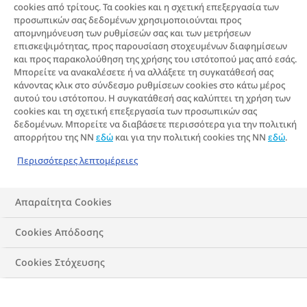
cookies από τρίτους. Τα cookies και η σχετική επεξεργασία των
παχυσαρκίας
προσωπικών σας δεδομένων χρησιμοποιούνται προς
απομνημόνευση των ρυθμίσεών σας και των μετρήσεων
διαφέρουν σε
επισκεψιμότητας, προς παρουσίαση στοχευμένων διαφημίσεων
και προς παρακολούθηση της χρήσης του ιστότοπού μας από εσάς.
διάφορες χώρες
Μπορείτε να ανακαλέσετε ή να αλλάξετε τη συγκατάθεσή σας
κάνοντας κλικ στο σύνδεσμο ρυθμίσεων cookies στο κάτω μέρος
αυτού του ιστότοπου. Η συγκατάθεσή σας καλύπτει τη χρήση των
cookies και τη σχετική επεξεργασία των προσωπικών σας
5 λεπτά ανάγνωσης
δεδομένων. Μπορείτε να διαβάσετε περισσότερα για την πολιτική
απορρήτου της NN
εδώ
και για την πολιτική cookies της NN
εδώ
.
Ο παγκόσμιος επιπολασμός της
Περισσότερες λεπτομέρειες
παχυσαρκίας είναι μια πρόκληση που
ξεπερνά τα σύνορα, όμως οι πολιτιστικές
Απαραίτητα Cookies
συνθήκες και τα κοινωνικά πρότυπα που
Cookies Απόδοσης
πλαισιώνουν το σωματικό βάρος και την
εικόνα σώματος δεν είναι καθόλου ίδια σε
Cookies Στόχευσης
όλο τον κόσμο. Η πολυπαραγοντική φύση
της παχυσαρκίας απαιτεί ευαισθησία στις