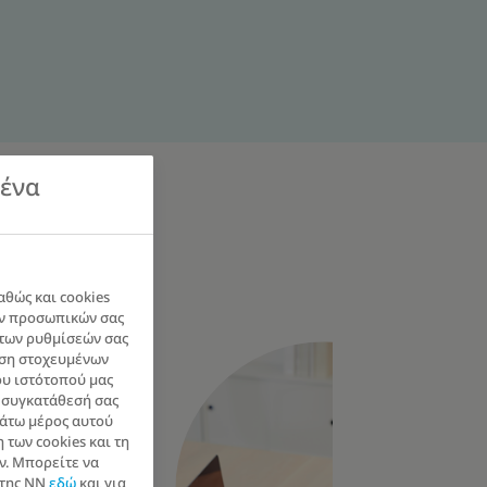
μένα
θρωποι
αθώς και cookies
των προσωπικών σας
των ρυθμίσεών σας
αση στοχευμένων
υ ιστότοπού μας
η συγκατάθεσή σας
κάτω μέρος αυτού
 των cookies και τη
ν. Μπορείτε να
 της NN
εδώ
και για