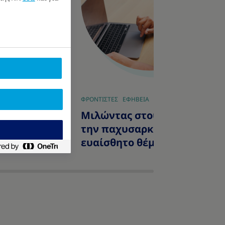
ΦΡΟΝΤΙΣΤΕΣ
ΕΦΗΒΕΙΑ
|
 μέσα από το
Μιλώντας στους εφήβους γι
την παχυσαρκία- ένα
ευαίσθητο θέμα