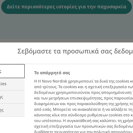
Δείτε περισσότερες ιστορίες για την παχυσαρκία
Σεβόμαστε τα προσωπικά σας δεδο
αν την αλλαγή άλλοι άν
ς
Το απόρρητό σας
Η Η Novo Nordisk χρησιμοποιεί τα δικά της cookies κ
ies
από τρίτους. Τα cookies και η σχετική επεξεργασία 
δεδομένων χρησιμοποιούνται προς απομνημόνευση 
ης
και των μετρήσεων επισκεψιμότητας, προς παρουσί
διαφημίσεων και προς παρακολούθηση της χρήσης το
από εσάς. Μπορείτε να ανακαλέσετε ή να αλλάξετε τ
ης
κάνοντας κλικ στο σύνδεσμο ρυθμίσεων cookies στο 
του ιστότοπου. Η συγκατάθεσή σας καλύπτει τη χρήση
σχετική επεξεργασία των προσωπικών σας δεδομένω
διαβάσετε περισσότερα για την πολιτική απορρήτου