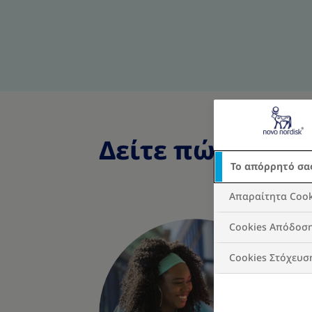
Δείτε πώς έκαν
Το απόρρητό σα
Απαραίτητα Cook
Cookies Απόδοσ
Cookies Στόχευσ