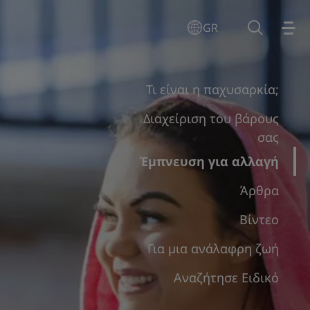
GR
Τι είναι η παχυσαρκία;
Διαχείριση του βάρους
σας
Έμπνευση για αλλαγή
Άρθρα
Βίντεο
Για μια ανάλαφρη ζωή
Αναζήτησε Ειδικό