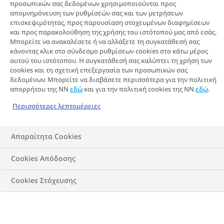
Αρχικά είναι σχετικά εύκολο να χάσουν
προσωπικών σας δεδομένων χρησιμοποιούνται προς
απομνημόνευση των ρυθμίσεών σας και των μετρήσεων
βάρος, αλλά μετά από κάποιο χρονικό
επισκεψιμότητας, προς παρουσίαση στοχευμένων διαφημίσεων
διάστημα ο ρυθμός απώλειας βάρους
και προς παρακολούθηση της χρήσης του ιστότοπού μας από εσάς.
Μπορείτε να ανακαλέσετε ή να αλλάξετε τη συγκατάθεσή σας
μπορεί να αρχίσει να επιβραδύνεται ή
κάνοντας κλικ στο σύνδεσμο ρυθμίσεων cookies στο κάτω μέρος
ακόμη και να σταματήσει εντελώς. Αυτή η
αυτού του ιστότοπου. Η συγκατάθεσή σας καλύπτει τη χρήση των
cookies και τη σχετική επεξεργασία των προσωπικών σας
στασιμότητα οφείλεται σε βιολογικές
δεδομένων. Μπορείτε να διαβάσετε περισσότερα για την πολιτική
απορρήτου της NN
εδώ
και για την πολιτική cookies της NN
εδώ
.
προσαρμογές, όπως η μείωση του
βασικού μεταβολικού ρυθμού και
Περισσότερες λεπτομέρειες
ορμονικές αλλαγές (Hall & Kahan,
2018). Αυτό είναι ένα σύνηθες πρόβλημα
Απαραίτητα Cookies
που συχνά αναφέρεται ως «πλατό
Cookies Απόδοσης
βάρους». Για να καταλάβετε γιατί
Cookies Στόχευσης
συμβαίνει αυτό, δείτε το
άρθρο
μας που
εξηγεί βιολογικά το πλατό βάρους.