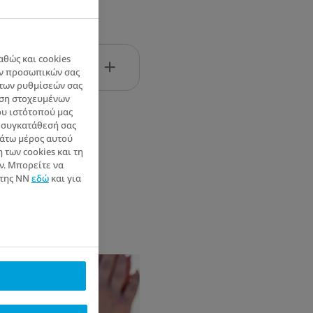
αθώς και cookies
των προσωπικών σας
των ρυθμίσεών σας
αση στοχευμένων
υ ιστότοπού μας
η συγκατάθεσή σας
κάτω μέρος αυτού
 των cookies και τη
ν. Μπορείτε να
 της NN
εδώ
και για