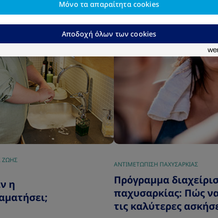
Μόνο τα απαραίτητα cookies
Αποδοχή όλων των cookies
 ΖΩΗΣ
ΑΝΤΙΜΕΤΩΠΙΣΗ ΠΑΧΥΣΑΡΚΙΑΣ
|
Πρόγραμμα διαχείρι
ν η
παχυσαρκίας: Πώς να
αματήσει;
τις καλύτερες ασκήσε