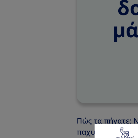
δ
μά
Πώς τα πήγατε; 
παχυσαρκίας;
Συ