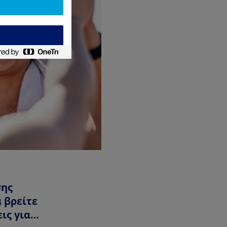
ΥΠΝΟΣ ΚΑΙ ΑΓΧΟΣ
|
σης
8 τρόποι για να
 βρείτε
διαχειριστείτε το άγχο
ις για
να ξεπεράσετε τα ψυχ