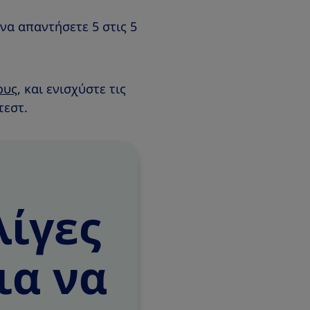
να απαντήσετε 5 στις 5
ους
, και ενισχύστε τις
τεστ.
λίγες
ια να