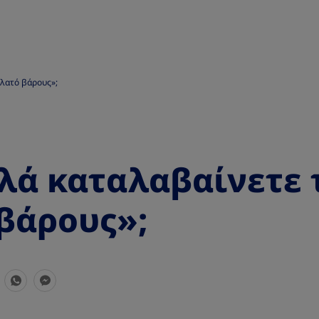
πλατό βάρους»;
λά καταλαβαίνετε 
βάρους»;
S
S
h
h