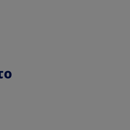
GR
το