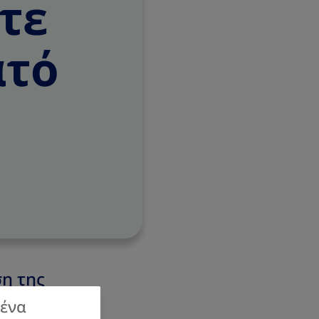
τε
ατό
η της
μένα