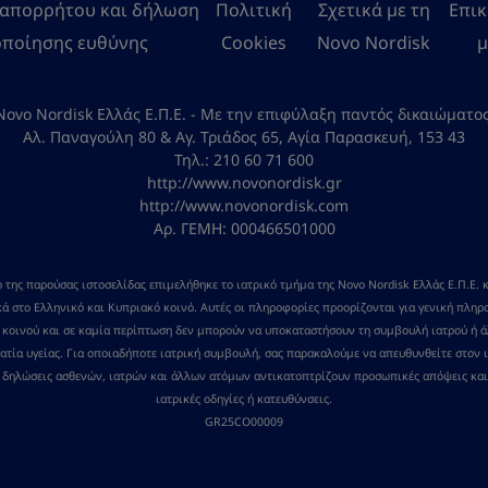
 απορρήτου και δήλωση
Πολιτική
Σχετικά με τη
Επι
ποίησης ευθύνης
Cookies
Novo Nordisk
μ
Novo Nordisk Ελλάς Ε.Π.Ε. - Με την επιφύλαξη παντός δικαιώματος
Αλ. Παναγούλη 80 & Αγ. Τριάδος 65, Αγία Παρασκευή, 153 43
Τηλ.: 210 60 71 600
http://www.novonordisk.gr
http://www.novonordisk.com
Αρ. ΓΕΜΗ: 000466501000
 της παρούσας ιστοσελίδας επιμελήθηκε το ιατρικό τμήμα της Novo Nordisk Ελλάς Ε.Π.Ε. 
ά στο Ελληνικό και Κυπριακό κοινό. Αυτές οι πληροφορίες προορίζονται για γενική πλη
 κοινού και σε καμία περίπτωση δεν μπορούν να υποκαταστήσουν τη συμβουλή ιατρού ή 
ατία υγείας. Για οποιαδήποτε ιατρική συμβουλή, σας παρακαλούμε να απευθυνθείτε στον ι
ι δηλώσεις ασθενών, ιατρών και άλλων ατόμων αντικατοπτρίζουν προσωπικές απόψεις και
ιατρικές οδηγίες ή κατευθύνσεις.
GR25CO00009