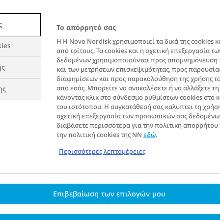
ς
Το απόρρητό σας
Η Η Novo Nordisk χρησιμοποιεί τα δικά της cookies κ
ies
αφορές:
από τρίτους. Τα cookies και η σχετική επεξεργασία 
δεδομένων χρησιμοποιούνται προς απομνημόνευση 
ης
και των μετρήσεων επισκεψιμότητας, προς παρουσί
διαφημίσεων και προς παρακολούθηση της χρήσης το
από εσάς. Μπορείτε να ανακαλέσετε ή να αλλάξετε τ
ης
κάνοντας κλικ στο σύνδεσμο ρυθμίσεων cookies στο 
του ιστότοπου. Η συγκατάθεσή σας καλύπτει τη χρήση
σχετική επεξεργασία των προσωπικών σας δεδομένω
διαβάσετε περισσότερα για την πολιτική απορρήτου
ενα άρθρα
την πολιτική cookies της NN
εδώ
.
Περισσότερες λεπτομέρειες
Επιβεβαίωση των επιλογών μου