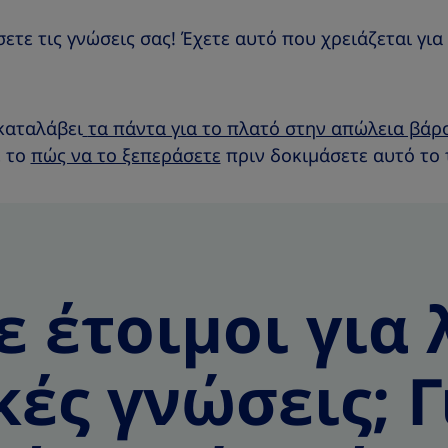
a
a
r
r
τε τις γνώσεις σας! Έχετε αυτό που χρειάζεται για 
e
e
T
T
h
h
 καταλάβει
τα πάντα για το πλατό στην απώλεια βάρ
i
i
ε το
πώς να το ξεπεράσετε
πριν δοκιμάσετε αυτό το 
s
s
ε έτοιμοι για 
κές γνώσεις; Γ