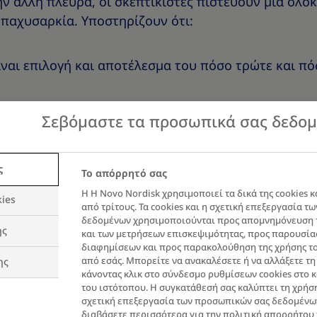
ν άλλη πλευρά, οι σκεπτικιστές πιστεύουν μια ολό
 παχυσαρκία. Υποστηρίζουν ότι:
ναι επιλογή και αποτέλεσμα του πόσο τρώτε και πόσ
σαρκία είναι νόσος, επιτρέπει στους ανθρώπους να 
Σεβόμαστε τα προσωπικά σας δεδο
υνοι για τις πράξεις τους.
ς
Το απόρρητό σας
ραπληροφόρηση και το στίγμα επηρεάζουν τον τρόπ
Η Η Novo Nordisk χρησιμοποιεί τα δικά της cookies κ
α την παχυσαρκία και υποβαθμίζουν τον τρόπο με τ
ies
από τρίτους. Τα cookies και η σχετική επεξεργασία 
δεδομένων χρησιμοποιούνται προς απομνημόνευση 
ης
και των μετρήσεων επισκεψιμότητας, προς παρουσί
είναι μια χρόνια νόσος;
διαφημίσεων και προς παρακολούθηση της χρήσης το
από εσάς. Μπορείτε να ανακαλέσετε ή να αλλάξετε τ
ης
, η Βασιλική Ιατρική Ακαδημία (Royal College of Phy
κάνοντας κλικ στο σύνδεσμο ρυθμίσεων cookies στο 
του ιστότοπου. Η συγκατάθεσή σας καλύπτει τη χρήση
αχυσαρκία ως νόσο. Μια χρόνια αλλά διαχειρίσιμη 
σχετική επεξεργασία των προσωπικών σας δεδομένω
ιά μας, αλλά και από το σύγχρονο περιβάλλον στο 
διαβάσετε περισσότερα για την πολιτική απορρήτου