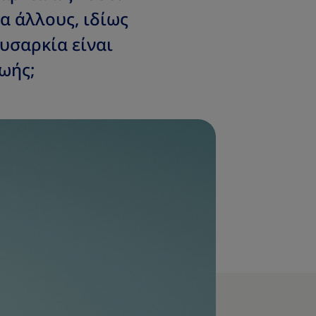
α άλλους, ιδίως
χυσαρκία είναι
ζωής;