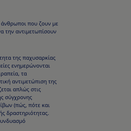
ι άνθρωποι που ζουν με
να την αντιμετωπίσουν
τητα της παχυσαρκίας
πείες ενημερώνονται
ραπεία, τα
τική αντιμετώπιση της
ζεται απλώς στις
ης σύγχρονης
βων (πώς, πότε και
κής δραστηριότητας.
συνδυασμό