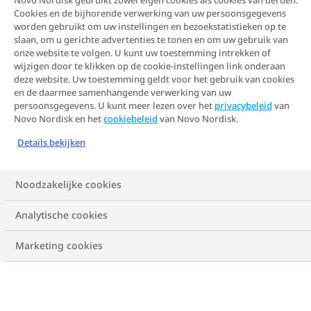
vaak gezien als een eenvoudige kwestie
Novo Nordisk gebruikt zowel eigen cookies als cookies van derden.
Cookies en de bijhorende verwerking van uw persoonsgegevens
van minder eten en meer bewegen. De
worden gebruikt om uw instellingen en bezoekstatistieken op te
slaan, om u gerichte advertenties te tonen en om uw gebruik van
wetenschap heeft echter bewezen dat
onze website te volgen. U kunt uw toestemming intrekken of
obesitas vele oorzaken heeft, waarvan
wijzigen door te klikken op de cookie-instellingen link onderaan
deze website. Uw toestemming geldt voor het gebruik van cookies
sommige verder gaan dan het bewustzijn
en de daarmee samenhangende verwerking van uw
of de controle van de persoon met
persoonsgegevens. U kunt meer lezen over het
privacybeleid
van
Novo Nordisk en het
cookiebeleid
van Novo Nordisk.
obesitas.
Details bekijken
Noodzakelijke cookies
Analytische cookies
Marketing cookies