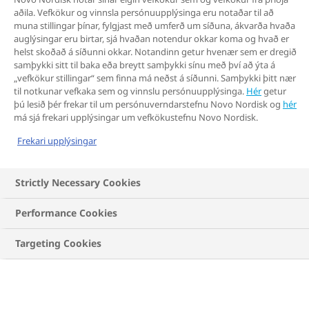
aðila. Vefkökur og vinnsla persónuupplýsinga eru notaðar til að
muna stillingar þínar, fylgjast með umferð um síðuna, ákvarða hvaða
auglýsingar eru birtar, sjá hvaðan notendur okkar koma og hvað er
helst skoðað á síðunni okkar. Notandinn getur hvenær sem er dregið
samþykki sitt til baka eða breytt samþykki sínu með því að ýta á
Heilsueflandi móttaka er regnhlífarhugtak fyrir
„vefkökur stillingar“ sem finna má neðst á síðunni. Samþykki þitt nær
heildræna nálgun á einstaklinginn óháð heilsuvanda.
til notkunar vefkaka sem og vinnslu persónuupplýsinga.
Hér
getur
Algengt er að einstaklingar sem koma í móttökuna
þú lesið þér frekar til um persónuverndarstefnu Novo Nordisk og
hér
má sjá frekari upplýsingar um vefkökustefnu Novo Nordisk.
séu með fleiri en einn langvinnan sjúkdóm en
stærstur hluti þeirra sem leita til heilsueflandi
Frekari upplýsingar
móttöku eru einstaklingar með offitu. Í þessari grein
fer Helga yfir starfsemi móttökunnar, tilgang hennar
Strictly Necessary Cookies
og lýsir því hvað tekur við þegar einstaklingur fær
tilvísun í heilsueflandi móttöku.
Performance Cookies
Targeting Cookies