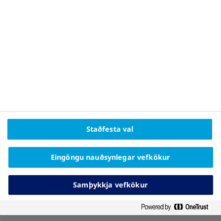
viðurkennda meðferð við offitu
OFFITA
WEIGHT REDUCTION
|
Ofþyngd er erfið, og það er engin
skyndilausn
Staðfesta val
Eingöngu nauðsynlegar vefkökur
Samþykkja vefkökur