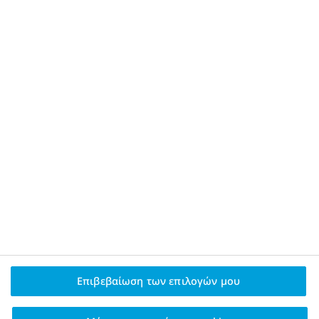
Πολιτική απορρήτου και δήλωση
Αποποίησης ευθύνης
Πολιτική Cookies
Σχετικά με τη Novo Nordisk
Επιβεβαίωση των επιλογών μου
Επικοινωνήστε μαζί μας