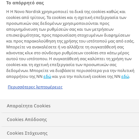
Το απόρρητό σας
ως ένα απλό ζήτημα «ενέργειας που
Η Η Novo Nordisk χρησιμοποιεί τα δικά της cookies καθώς και
προσλαμβάνεται και ενέργειας που
cookies από τρίτους. Τα cookies και η σχετική επεξεργασία των
προσωπικών σας δεδομένων χρησιμοποιούνται προς
καταναλώνεται», δηλαδή πόσο τρώει
απομνημόνευση των ρυθμίσεών σας και των μετρήσεων
επισκεψιμότητας, προς παρουσίαση στοχευμένων διαφημίσεων
κάποιος και πόσο κινείται. Ωστόσο, η
και προς παρακολούθηση της χρήσης του ιστότοπού μας από εσάς.
επιστήμη έχει αποδείξει ότι η παχυσαρκία
Μπορείτε να ανακαλέσετε ή να αλλάξετε τη συγκατάθεσή σας
κάνοντας κλικ στο σύνδεσμο ρυθμίσεων cookies στο κάτω μέρος
έχει πολλές αιτίες, μερικές από τις οποίες
αυτού του ιστότοπου. Η συγκατάθεσή σας καλύπτει τη χρήση των
δεν εμπίπτουν στην επίγνωση ή στον
cookies και τη σχετική επεξεργασία των προσωπικών σας
δεδομένων. Μπορείτε να διαβάσετε περισσότερα για την πολιτική
έλεγχο του ατόμου που ζει με
απορρήτου της NN
εδώ
και για την πολιτική cookies της NN
εδώ
.
παχυσαρκία.
Περισσότερες λεπτομέρειες
Απαραίτητα Cookies
Cookies Απόδοσης
Cookies Στόχευσης