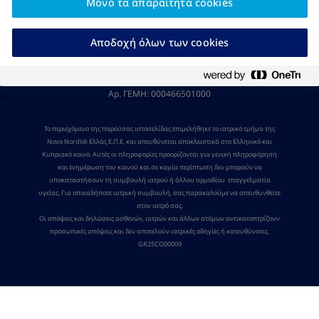
Μόνο τα απαραίτητα cookies
Novo Nordisk Ελλάς Ε.Π.Ε. - Με την επιφύλαξη παντός
δικαιώματος.
Αποδοχή όλων των cookies
Αλ. Παναγούλη 80 & Αγ. Τριάδος 65, Αγία Παρασκευή, 153 43
Τηλ.: 210 60 71 600
http://www.novonordisk.gr
http://www.novonordisk.com
Αρ. ΓΕΜΗ: 000466501000
Το περιεχόμενο της παρούσας ιστοσελίδας επιμελήθηκε το ιατρικό τμήμα της
Novo Nordisk Ελλάς Ε.Π.Ε. και απευθύνεται αποκλειστικά στο Ελληνικό και
Κυπριακό κοινό. Αυτές οι πληροφορίες προορίζονται για γενική πληροφόρηση
και ενημέρωση του κοινού και σε καμία περίπτωση δεν μπορούν να
υποκαταστήσουν τη συμβουλή ιατρού ή άλλου αρμοδίου επαγγελματία
υγείας. Για οποιαδήποτε ιατρική συμβουλή, σας παρακαλούμε να απευθυνθείτε
στον ιατρό σας.
Οι απόψεις και δηλώσεις ασθενών, ιατρών και άλλων ατόμων αντικατοπτρίζουν
προσωπικές απόψεις και δεν αποτελούν ιατρικές οδηγίες ή κατευθύνσεις.
GR25CO00009
Ρυθμίσεις για τα cookies