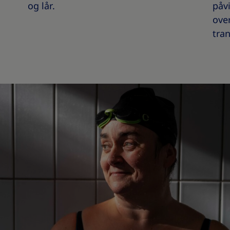
og lår.
påvi
ove
tran