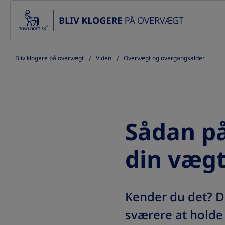
Go to the page content
Bliv klogere på overvægt
Viden
Overvægt og overgangsalder
Sådan p
din væg
Kender du det? Du
sværere at holde