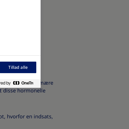
Tillad alle
en, der er den primære
at disse hormonelle
ot, hvorfor en indsats,