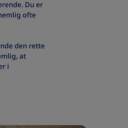
erende. Du er
nemlig ofte
finde den rette
mlig, at
r i