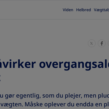
Viden
Helbred
Vægtta
S
S
h
h
a
a
åvirker overgangsa
r
r
e
e
t
T
T
h
h
i
i
 gør egentlig, som du plejer, men plud
s
s
 vægten. Måske oplever du endda en pl