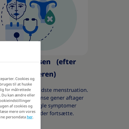
stmenopausen (efter
ergangsalderen)
jeparter. Cookies og
ruges til at huske
ioden efter den sidste menstruation.
 dig for målrettede
. Du kan ændre eller
vom de mest intense gener aftager
cookieindstillinger
 de fleste, kan nogle symptomer
ugen af cookies og
n læse mere om vores
 fx tørre slimhinder fortsætte.
ine persondata
her
.