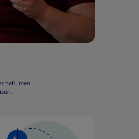
r helt, men
usen.