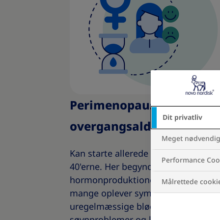
Perimenopausen (før
Dit privatliv
overgangsalderen)
Meget nødvendig
Kan starte allerede i begyndelsen af
Performance Coo
40'erne. Her begynder
hormonproduktionen at svinge, og
Målrettede cooki
mange oplever symptomer som
uregelmæssige blødninger, træthed
søvnproblemer og ledsmerter. Diss