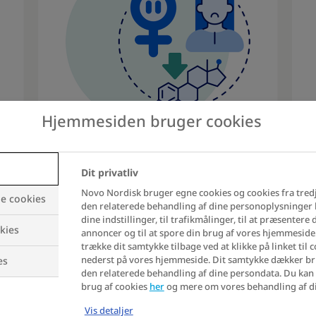
Hjemmesiden bruger cookies
Menopausen
Po
Dit privatliv
ov
Dette er tidspunktet for den sidste
Novo Nordisk bruger egne cookies og cookies fra tred
e cookies
den relaterede behandling af dine personoplysninger b
menstruation (typisk omkring
Per
dine indstillinger, til trafikmålinger, til at præsentere
51‑årsalderen i Danmark). Hedeture og
kies
annoncer og til at spore din brug af vores hjemmeside
Sel
søvnproblemer kan for mange tage til i
trække dit samtykke tilbage ved at klikke på linket til 
for
nederst på vores hjemmeside. Dit samtykke dækker br
es
denne fase.
den relaterede behandling af dine persondata. Du ka
som
brug af cookies
her
og mere om vores behandling af d
,
Vis detaljer
e