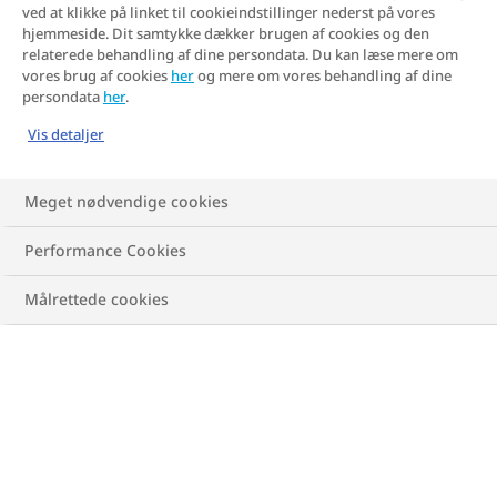
risikofaktorer. Nogle af dem er vi født med,
ved at klikke på linket til cookieindstillinger nederst på vores
hjemmeside. Dit samtykke dækker brugen af cookies og den
mens andre handler om vores livsstil og de
relaterede behandling af dine persondata. Du kan læse mere om
omgivelser, vi lever i. At blive klogere på
vores brug af cookies
her
og mere om vores behandling af dine
persondata
her
.
overvægt handler i høj grad om at forstå,
Vis detaljer
hvad der kan øge din personlige risiko, så
du bedre kan navigere i din sundhed.
Meget nødvendige cookies
Performance Cookies
Målrettede cookies