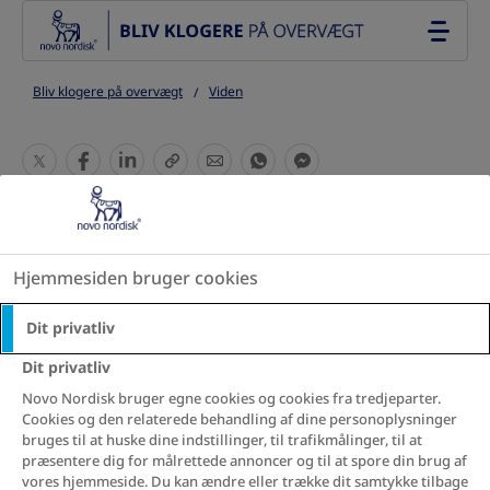
Go to the page content
Bliv klogere på overvægt
Viden
S
S
S
S
S
S
S
h
h
h
h
h
h
h
a
a
a
a
a
a
a
Hvad kan øge din
r
r
r
r
r
r
r
e
e
e
e
e
e
e
Hjemmesiden bruger cookies
risiko for overvægt?
T
T
T
T
T
T
T
h
h
h
h
h
h
h
Dit privatliv
i
i
i
i
i
i
i
Hvorfor udvikler nogle mennesker
Dit privatliv
s
s
s
s
s
s
s
overvægt, mens andre ikke gør? Svaret er
Novo Nordisk bruger egne cookies og cookies fra tredjeparter.
Cookies og den relaterede behandling af dine personoplysninger
sjældent enkelt, for overvægt skyldes ofte
bruges til at huske dine indstillinger, til trafikmålinger, til at
et komplekst samspil af mange forskellige
præsentere dig for målrettede annoncer og til at spore din brug af
vores hjemmeside. Du kan ændre eller trække dit samtykke tilbage