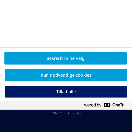
Privatlivspolitik og juridisk
ansvarsfraskrivelse
Om Novo Nordisk
Bekræft mine valg
Kontakt os
Kun nødvendige cookies
® 2026 Novo Nordisk Denmark A/S
Tillad alle
Kay Fiskers Plads 10, 6. sal
2300 København S
Omstilling: +45 4588 0800
Kundeservice: +45 8020 0240
CVR-nr. 3818 0045