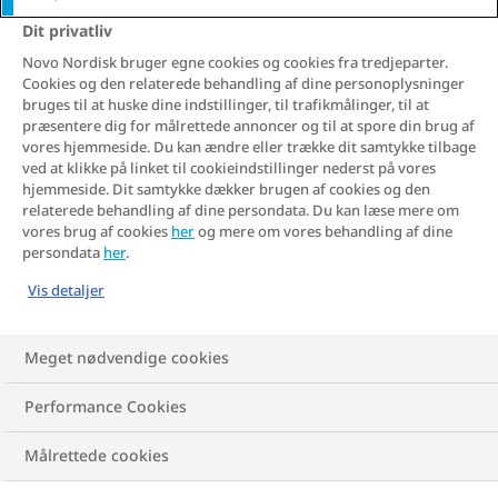
præstation, du kan være stolt af. Men det
Dit privatliv
slutter ikke her. For mange begynder en
Novo Nordisk bruger egne cookies og cookies fra tredjeparter.
ny og ofte udfordrende fase: nemlig at
Cookies og den relaterede behandling af dine personoplysninger
holde fast i de gode resultater.
bruges til at huske dine indstillinger, til trafikmålinger, til at
præsentere dig for målrettede annoncer og til at spore din brug af
vores hjemmeside. Du kan ændre eller trække dit samtykke tilbage
ved at klikke på linket til cookieindstillinger nederst på vores
hjemmeside. Dit samtykke dækker brugen af cookies og den
relaterede behandling af dine persondata. Du kan læse mere om
vores brug af cookies
her
og mere om vores behandling af dine
persondata
her
.
Vis detaljer
Meget nødvendige cookies
Performance Cookies
Målrettede cookies