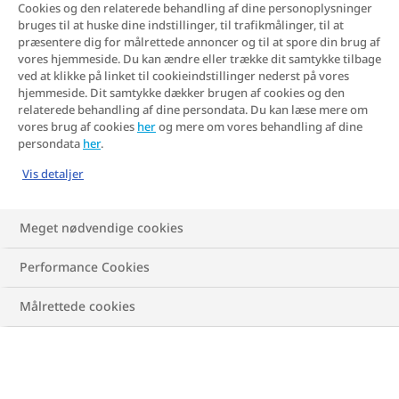
Cookies og den relaterede behandling af dine personoplysninger
har mange andre sundhedsmæssige
bruges til at huske dine indstillinger, til trafikmålinger, til at
fordele, herunder styrkede knogler, led og
præsentere dig for målrettede annoncer og til at spore din brug af
vores hjemmeside. Du kan ændre eller trække dit samtykke tilbage
muskler, samt reduktion af stress og angst
ved at klikke på linket til cookieindstillinger nederst på vores
hjemmeside. Dit samtykke dækker brugen af cookies og den
– og forebyggelse af hjertekarsygdom.
relaterede behandling af dine persondata. Du kan læse mere om
vores brug af cookies
her
og mere om vores behandling af dine
persondata
her
.
En gåtur er en fantastisk aktivitet. Det er
Vis detaljer
en lavintensiv øvelse, som du kan lave
næsten overalt. Aktiviteten er mild på led
Meget nødvendige cookies
og muskler - og kræver heller ikke det
store udstyr eller medlemskab til et
Performance Cookies
fitnesscenter.
Målrettede cookies
Men hvor mange kalorier kan man
forvente at forbrænde, hvis man går