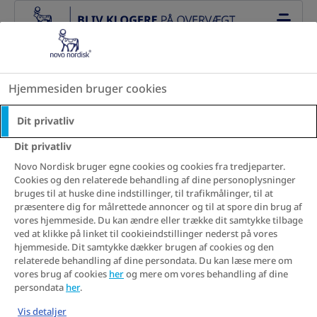
Go to the page content
Hjemmesiden bruger cookies
Beklager! Denne side blev ikke fundet
Tilbage til landingsside
Dit privatliv
Dit privatliv
Novo Nordisk bruger egne cookies og cookies fra tredjeparter.
Cookies og den relaterede behandling af dine personoplysninger
bruges til at huske dine indstillinger, til trafikmålinger, til at
præsentere dig for målrettede annoncer og til at spore din brug af
vores hjemmeside. Du kan ændre eller trække dit samtykke tilbage
ved at klikke på linket til cookieindstillinger nederst på vores
hjemmeside. Dit samtykke dækker brugen af cookies og den
relaterede behandling af dine persondata. Du kan læse mere om
vores brug af cookies
her
og mere om vores behandling af dine
persondata
her
.
Vis detaljer